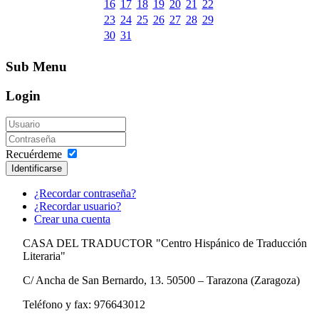
16
17
18
19
20
21
22
23
24
25
26
27
28
29
30
31
Sub Menu
Login
Recuérdeme
Identificarse
¿Recordar contraseña?
¿Recordar usuario?
Crear una cuenta
CASA DEL TRADUCTOR "Centro Hispánico de Traducción
Literaria"
C/ Ancha de San Bernardo, 13. 50500 – Tarazona (Zaragoza)
Teléfono y fax: 976643012