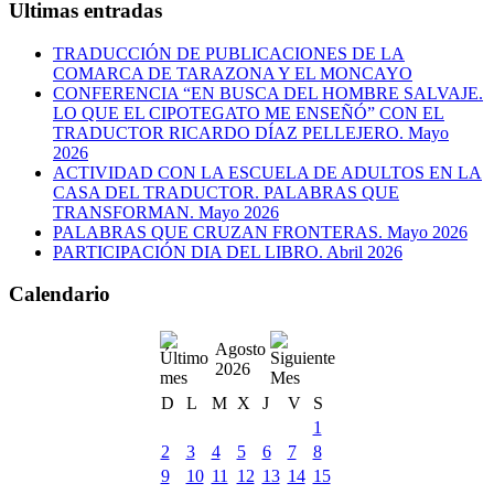
Ultimas entradas
TRADUCCIÓN DE PUBLICACIONES DE LA
COMARCA DE TARAZONA Y EL MONCAYO
CONFERENCIA “EN BUSCA DEL HOMBRE SALVAJE.
LO QUE EL CIPOTEGATO ME ENSEÑÓ” CON EL
TRADUCTOR RICARDO DÍAZ PELLEJERO. Mayo
2026
ACTIVIDAD CON LA ESCUELA DE ADULTOS EN LA
CASA DEL TRADUCTOR. PALABRAS QUE
TRANSFORMAN. Mayo 2026
PALABRAS QUE CRUZAN FRONTERAS. Mayo 2026
PARTICIPACIÓN DIA DEL LIBRO. Abril 2026
Calendario
Agosto
2026
D
L
M
X
J
V
S
1
2
3
4
5
6
7
8
9
10
11
12
13
14
15