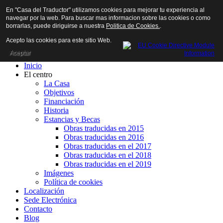
En "Casa del Traductor" utilizamos cookies para mejorar tu experiencia al
navegar por la web. Para buscar mas informacion sobre las cookies o como
borrarlas, puede diriguirse a nuestra
Politica de Cookies.
.
Acepto las cookies para este sitio Web.
Aceptar
Inicio
El centro
La Casa
Objetivos
Financiación
Historia
Estancias y Becas
Obras traducidas en 2015
Obras traducidas en 2016
Obras traducidas en el 2017
Obras traducidas en el 2018
Obras traducidas en el 2019
Imágenes
Política de cookies
Localización
Sede Electrónica
Contacto
Blog