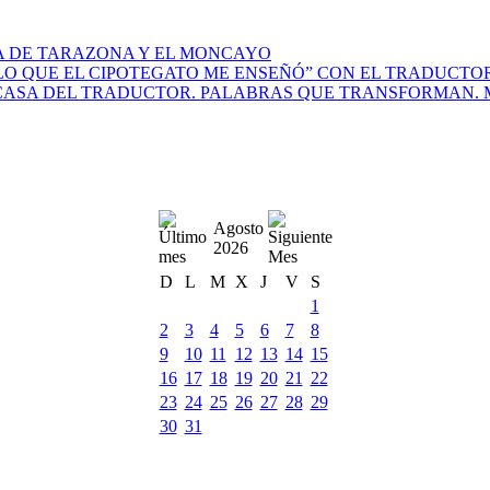
A DE TARAZONA Y EL MONCAYO
O QUE EL CIPOTEGATO ME ENSEÑÓ” CON EL TRADUCTOR 
CASA DEL TRADUCTOR. PALABRAS QUE TRANSFORMAN. M
Agosto
2026
D
L
M
X
J
V
S
1
2
3
4
5
6
7
8
9
10
11
12
13
14
15
16
17
18
19
20
21
22
23
24
25
26
27
28
29
30
31