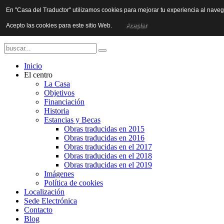
En "Casa del Traductor" utilizamos cookies para mejorar tu experiencia al nave
Acepto las cookies para este sitio Web.
Aceptar
Inicio
El centro
La Casa
Objetivos
Financiación
Historia
Estancias y Becas
Obras traducidas en 2015
Obras traducidas en 2016
Obras traducidas en el 2017
Obras traducidas en el 2018
Obras traducidas en el 2019
Imágenes
Política de cookies
Localización
Sede Electrónica
Contacto
Blog